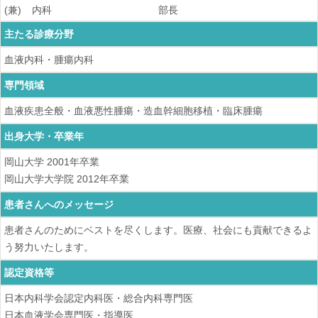
(兼)
内科
部長
主たる診療分野
血液内科・腫瘍内科
専門領域
血液疾患全般・血液悪性腫瘍・造血幹細胞移植・臨床腫瘍
出身大学・卒業年
岡山大学
2001
年卒業
岡山大学大学院
2012
年卒業
患者さんへのメッセージ
患者さんのためにベストを尽くします。医療、社会にも貢献できるよ
う努力いたします。
認定資格等
日本内科学会認定内科医・総合内科専門医
日本血液学会専門医・指導医