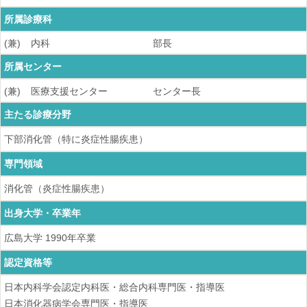
所属診療科
(兼)
内科
部長
所属センター
(兼)
医療支援センター
センター長
主たる診療分野
下部消化管（特に炎症性腸疾患）
専門領域
消化管（炎症性腸疾患）
出身大学・卒業年
広島大学
1990
年卒業
認定資格等
日本内科学会認定内科医・総合内科専門医・指導医
日本消化器病学会専門医・指導医