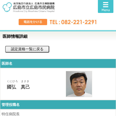
医師情報詳細
医師名
くにひろ まさき
國弘 真己
管理役職名
特任病院長