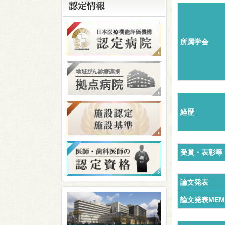
所属学会
経歴
受賞・表彰等
論文発表
論文発表MEM