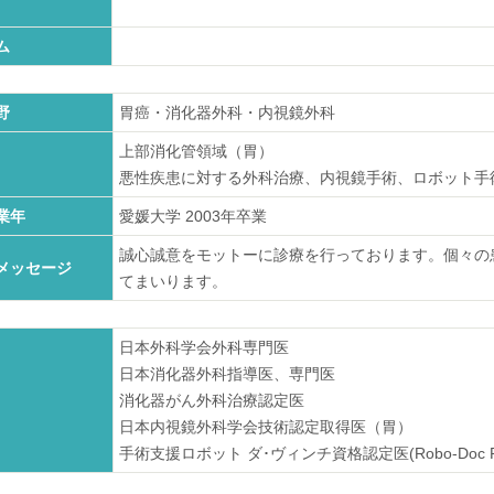
ム
野
胃癌・消化器外科・内視鏡外科
上部消化管領域（胃）
悪性疾患に対する外科治療、内視鏡手術、ロボット手
業年
愛媛大学
2003
年卒業
誠心誠意をモットーに診療を行っております。個々の
メッセージ
てまいります。
日本外科学会外科専門医
日本消化器外科指導医、専門医
消化器がん外科治療認定医
日本内視鏡外科学会技術認定取得医（胃）
手術支援ロボット ダ･ヴィンチ資格認定医(Robo-Doc Pil