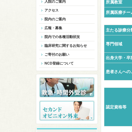
入院のご案内
所属教室
アクセス
所属医療チー
院内のご案内
広報・募集
主たる診療分
院内での各種活動状況
専門領域
臨床研究に関するお知らせ
ご寄付のお願い
出身大学・卒
NCD登録について
患者さんへの
認定資格等