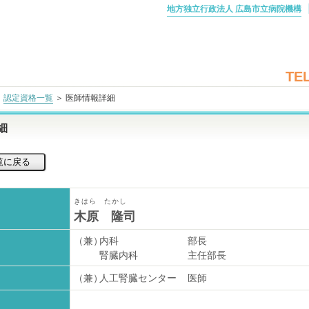
地方独立行政法人 広島市立病院機構
TEL
＞
認定資格一覧
＞ 医師情報詳細
細
きはら たかし
木原 隆司
（兼）
内科
部長
腎臓内科
主任部長
（兼）
人工腎臓センター
医師