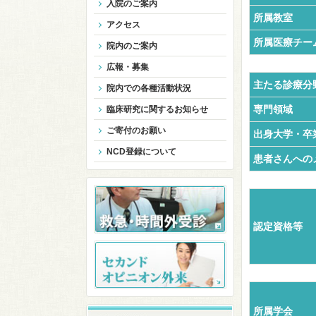
入院のご案内
所属教室
アクセス
所属医療チー
院内のご案内
広報・募集
主たる診療分
院内での各種活動状況
専門領域
臨床研究に関するお知らせ
ご寄付のお願い
出身大学・卒
NCD登録について
患者さんへの
認定資格等
所属学会