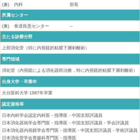
(兼)
内科
部長
所属センター
(兼)
食道疾患センター
--
主たる診療分野
上部消化管（特に内視鏡的粘膜下層剥離術）
専門領域
消化管（内視鏡による消化器癌治療，特に内視鏡的粘膜下層剥離術）
出身大学・卒業年
大分医科大学
1987
年卒業
認定資格等
日本内科学会認定内科医・指導医・中国支部評議員
日本消化器病学会専門医・指導医・中国支部評議員・学会評議員
日本消化器内視鏡学会専門医・指導医・中国支部評議員・学術評議員
日本消化管学会胃腸科専門医・指導医