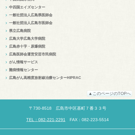
中四国エイズセンター
一般社団法人広島県医師会
一般社団法人広島市医師会
県立広島病院
広島大学広島大学病院
広島赤十字・原爆病院
広島医師会運営安芸市民病院
がん情報サービス
難病情報センター
広島がん高精度放射線治療センターHIPRAC
▲このページのTOPへ
〒
730-8518
広島市中区
基町７番３３号
TEL：082-221-2291
FAX：082-223-5514