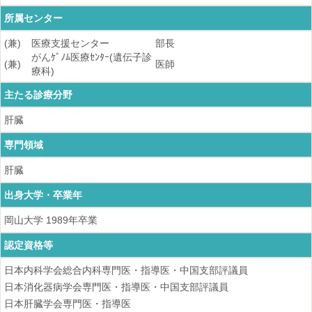
所属センター
(兼)
医療支援センター
部長
がんｹﾞﾉﾑ医療ｾﾝﾀｰ(遺伝子診
(兼)
医師
療科)
主たる診療分野
肝臓
専門領域
肝臓
出身大学・卒業年
岡山大学
1989
年卒業
認定資格等
日本内科学会総合内科専門医・指導医・中国支部評議員
日本消化器病学会専門医・指導医・中国支部評議員
日本肝臓学会専門医・指導医