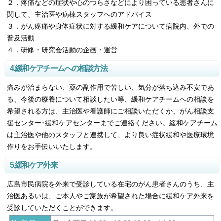
２．疼痛などの症状や心のつらさなどにより困っている患者さんに
関して、主治医や病棟スタッフへのアドバイス
３．がん疼痛や身体症状に対する緩和ケアについて病院内、外での
普及活動
４．研修・研究会活動の企画・運営
4.緩和ケアチームへの相談方法
痛みが治まらない、薬の副作用で苦しい、気分が落ち込み不安であ
る、今後の療養について相談したい等、緩和ケアチームへの相談を
希望される方は、主治医や看護師にご相談いただくか、がん相談支
援センター･緩和ケアセンターまでご連絡ください。緩和ケアチーム
は主治医や他のスタッフと連携して、より良い症状緩和や医療環境
作りをお手伝いいたします。
5.緩和ケア外来
広島市民病院を外来で受診している在宅のがん患者さんのうち、主
治医あるいは、ご本人やご家族が希望された場合に緩和ケア外来を
受診していただくことができます。