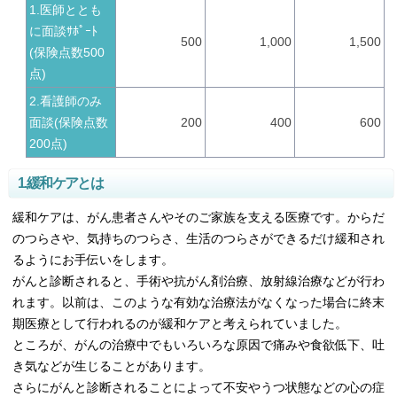
1.医師ととも
に面談ｻﾎﾟｰﾄ
500
1,000
1,500
(保険点数500
点)
2.看護師のみ
面談(保険点数
200
400
600
200点)
1.緩和ケアとは
緩和ケアは、がん患者さんやそのご家族を支える医療です。からだ
のつらさや、気持ちのつらさ、生活のつらさができるだけ緩和され
るようにお手伝いをします。
がんと診断されると、手術や抗がん剤治療、放射線治療などが行わ
れます。以前は、このような有効な治療法がなくなった場合に終末
期医療として行われるのが緩和ケアと考えられていました。
ところが、がんの治療中でもいろいろな原因で痛みや食欲低下、吐
き気などが生じることがあります。
さらにがんと診断されることによって不安やうつ状態などの心の症