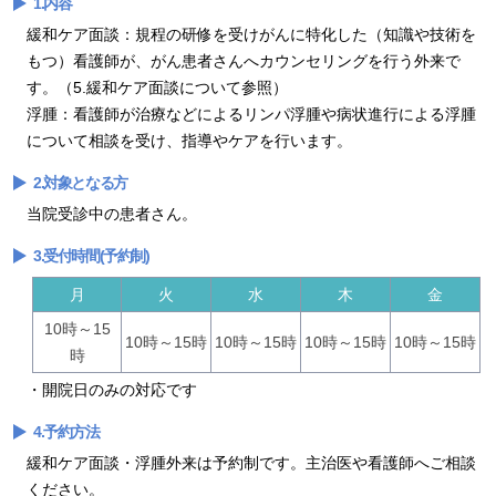
1.内容
緩和ケア面談：規程の研修を受けがんに特化した（知識や技術を
もつ）看護師が、がん患者さんへカウンセリングを行う外来で
す。（5.緩和ケア面談について参照）
浮腫：看護師が治療などによるリンパ浮腫や病状進行による浮腫
について相談を受け、指導やケアを行います。
2.対象となる方
当院受診中の患者さん。
3.受付時間(予約制)
月
火
水
木
金
10時～15
10時～15時
10時～15時
10時～15時
10時～15時
時
・開院日のみの対応です
4.予約方法
緩和ケア面談・浮腫外来は予約制です。主治医や看護師へご相談
ください。