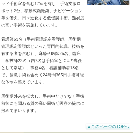
ッド手術室を含む17室を有し、手術支援ロ
ボット2台、移動式顕微鏡、ナビゲーション
等を備え、日々進化する低侵襲手術、難易度
の高い手術を実施しています。
看護師63名（手術看護認定看護師、周術期
管理認定看護師といった専門的知識、技術を
有する者を含む）、麻酔科医師25名、臨床
工学技師22名（内7名は手術室とICUの専任
として常駐）、事務4名、看護補助者13名
で、緊急手術も含めて24時間365日手術可能
な体制を整えています。
周術期外来を拡大し、手術中だけでなく手術
前後にも関わる質の高い周術期医療の提供に
努めてまいります。
▲このページのTOPへ