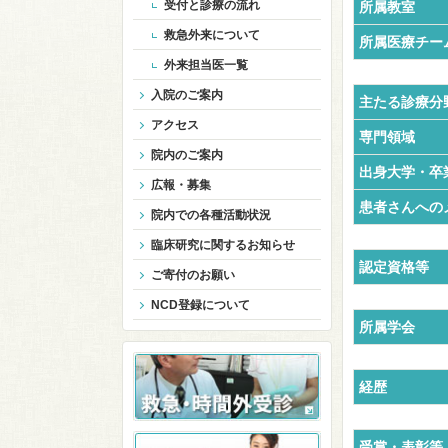
受付と診療の流れ
所属教室
救急外来について
所属医療チー
外来担当医一覧
入院のご案内
主たる診療分
アクセス
専門領域
院内のご案内
出身大学・卒
広報・募集
患者さんへの
院内での各種活動状況
臨床研究に関するお知らせ
認定資格等
ご寄付のお願い
NCD登録について
所属学会
経歴
受賞・表彰等