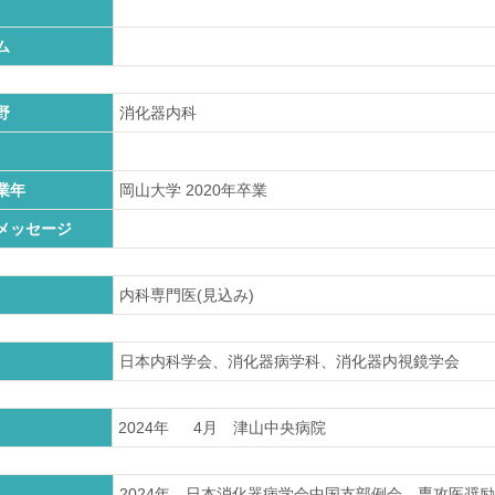
ム
野
消化器内科
業年
岡山大学
2020
年卒業
メッセージ
内科専門医(見込み)
日本内科学会、消化器病学科、消化器内視鏡学会
2024年
4月
津山中央病院
2024年
日本消化器病学会中国支部例会 専攻医奨励