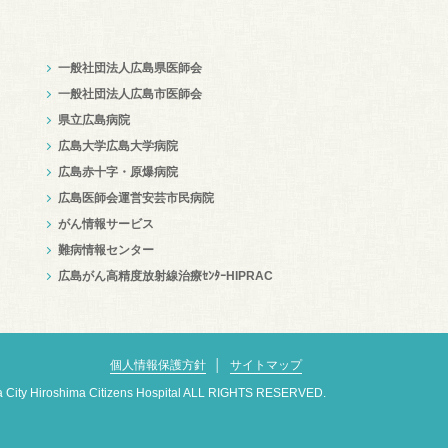
一般社団法人広島県医師会
一般社団法人広島市医師会
県立広島病院
広島大学広島大学病院
広島赤十字・原爆病院
広島医師会運営安芸市民病院
がん情報サービス
難病情報センター
広島がん高精度放射線治療ｾﾝﾀｰHIPRAC
個人情報保護方針
│
サイトマップ
a City Hiroshima Citizens Hospital ALL RIGHTS RESERVED.