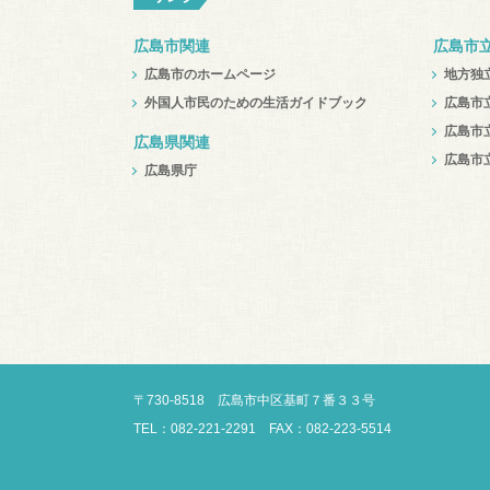
広島市関連
広島市
広島市のホームページ
地方独
外国人市民のための生活ガイドブック
広島市
広島市
広島県関連
広島市
広島県庁
〒
730-8518
広島市中区
基町７番３３号
TEL：082-221-2291 FAX：082-223-5514