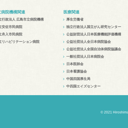
立病院機構関連
医療関連
立行政法人 広島市立病院機構
厚生労働省
立安佐市民病院
独立行政法人国立がん研究センター
立舟入市民病院
公益財団法人日本医療機能評価機構
立リハビリテーション病院
公益社団法人全日本病院協会
公益社団法人全国自治体病院協議会
一般社団法人日本病院会
日本医師会
日本看護協会
中国四国厚生局
中四国エイズセンター
© 2021 Hiroshim