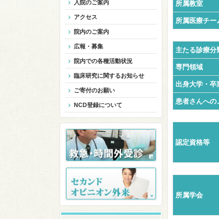
入院のご案内
所属教室
アクセス
所属医療チー
院内のご案内
広報・募集
主たる診療分
院内での各種活動状況
専門領域
臨床研究に関するお知らせ
出身大学・卒
ご寄付のお願い
患者さんへの
NCD登録について
認定資格等
所属学会