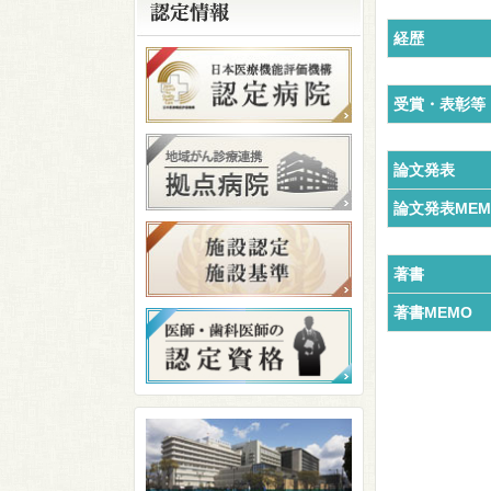
経歴
受賞・表彰等
論文発表
論文発表MEM
著書
著書MEMO