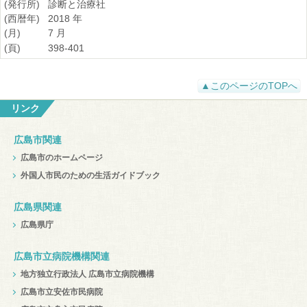
(発行所)
診断と治療社
(西暦年)
2018 年
(月)
7 月
(頁)
398-401
▲このページのTOPへ
リンク
広島市関連
広島市のホームページ
外国人市民のための生活ガイドブック
広島県関連
広島県庁
広島市立病院機構関連
地方独立行政法人 広島市立病院機構
広島市立安佐市民病院