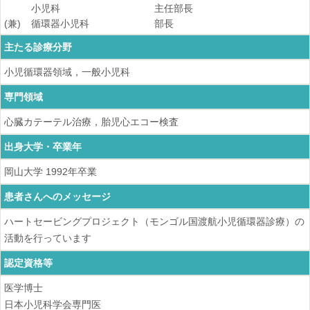
小児科
主任部長
(兼)
循環器小児科
部長
主たる診療分野
小児循環器領域，一般小児科
専門領域
心臓カテーテル治療，胎児心エコー検査
出身大学・卒業年
岡山大学
1992
年卒業
患者さんへのメッセージ
ハートセービングプロジェクト（モンゴル国渡航小児循環器診療）の
活動を行っています
認定資格等
医学博士
日本小児科学会専門医