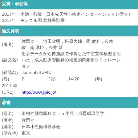
受賞・表彰等
2017年 小池一行賞（日本先天性心疾患インターベンション学会）
2017年 モンゴル国 北極星勲章
論文発表
片岡功一，河田政明，松原大輔，岡 健介，鈴木
(著者)
峻，南 孝臣，今井 靖
患者データから自施設で作製した中空立体模型を用
(論文名)
いた，成人動脈管開存の経皮的閉鎖術シミュレーシ
ョン
(雑誌名)
Journal of JPIC
(巻)
2
(頁)
14-20
(年)
2017 年
(URL)
http://www.jjpic.jp/
著書
(題名)
末梢性肺動脈狭窄．In 小児・成育循環器学
(著者)
片岡功一
(編者)
日本小児循環器学会
(所在地)
東京