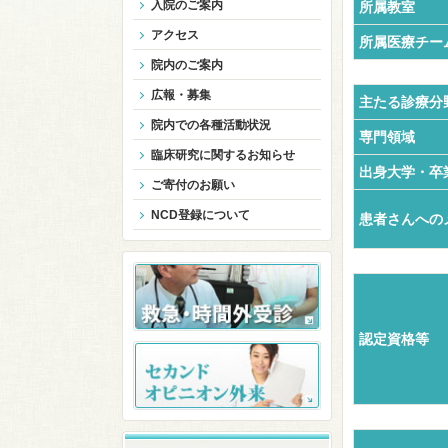
入院のご案内
所属教室
アクセス
所属医療チー
院内のご案内
広報・募集
主たる診療分
院内での各種活動状況
専門領域
臨床研究に関するお知らせ
出身大学・卒
ご寄付のお願い
NCD登録について
患者さんへの
認定資格等