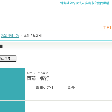
地方独立行政法人 広島市立病院機構
TEL
＞
認定資格一覧
＞ 医師情報詳細
細
おかべ ともゆき
岡部 智行
緩和ケア科
部長