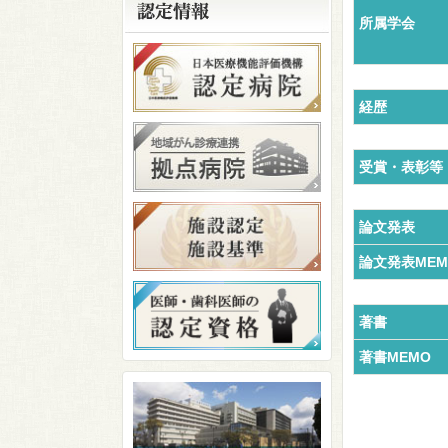
所属学会
経歴
受賞・表彰等
論文発表
論文発表MEM
著書
著書MEMO