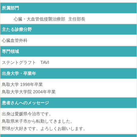
所属部門
心臓・大血管低侵襲治療部
主任部長
主たる診療分野
心臓血管外科
専門領域
ステントグラフト TAVI
出身大学・卒業年
鳥取大学
1998
年卒業
鳥取大学大学院
2004
年卒業
患者さんへのメッセージ
出身は愛媛県今治市です。
鳥取県米子市から転勤してきました。
野球が大好きです。よろしくお願いします。