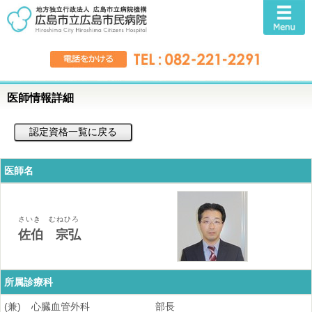
医師情報詳細
医師名
さいき むねひろ
佐伯 宗弘
所属診療科
(兼)
心臓血管外科
部長