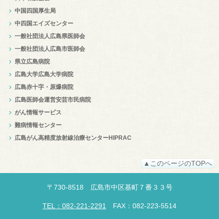
中国四国厚生局
中四国エイズセンター
一般社団法人広島県医師会
一般社団法人広島市医師会
県立広島病院
広島大学広島大学病院
広島赤十字・原爆病院
広島医師会運営安芸市民病院
がん情報サービス
難病情報センター
広島がん高精度放射線治療センターHIPRAC
▲このページのTOPへ
〒
730-8518
広島市中区
基町７番３３号
TEL：082-221-2291
FAX：082-223-5514