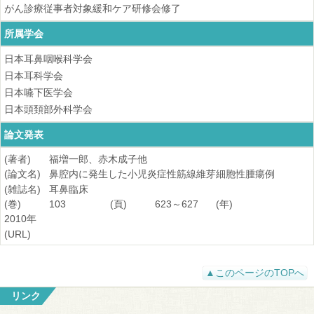
がん診療従事者対象緩和ケア研修会修了
所属学会
日本耳鼻咽喉科学会
日本耳科学会
日本嚥下医学会
日本頭頚部外科学会
論文発表
(著者)
福増一郎、赤木成子他
(論文名)
鼻腔内に発生した小児炎症性筋線維芽細胞性腫瘍例
(雑誌名)
耳鼻臨床
(巻)
103
(頁)
623～627
(年)
2010年
(URL)
▲このページのTOPへ
リンク