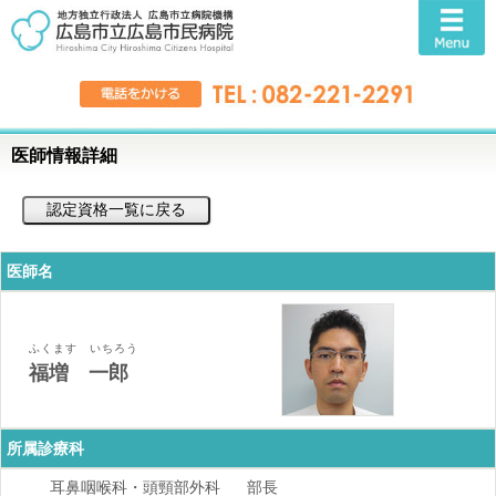
医師情報詳細
医師名
ふくます いちろう
福増 一郎
所属診療科
耳鼻咽喉科・頭頸部外科
部長