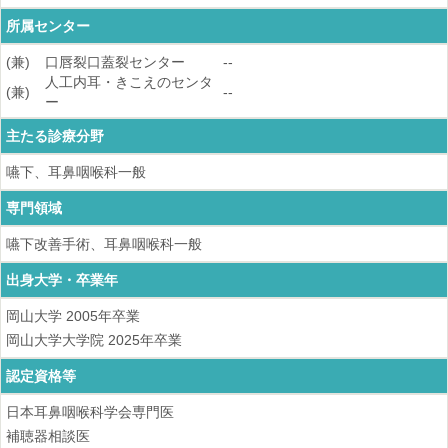
所属センター
(兼)
口唇裂口蓋裂センター
--
人工内耳・きこえのセンタ
(兼)
--
ー
主たる診療分野
嚥下、耳鼻咽喉科一般
専門領域
嚥下改善手術、耳鼻咽喉科一般
出身大学・卒業年
岡山大学
2005
年卒業
岡山大学大学院
2025
年卒業
認定資格等
日本耳鼻咽喉科学会専門医
補聴器相談医