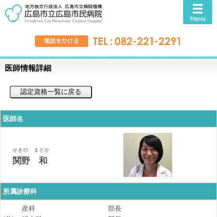
医師情報詳細
医師名
せきの まどか
関野 和
所属診療科
産科
部長