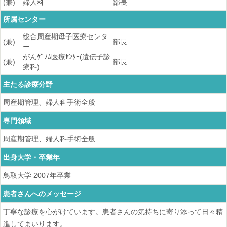
(兼)
婦人科
部長
所属センター
総合周産期母子医療センタ
(兼)
部長
ー
がんｹﾞﾉﾑ医療ｾﾝﾀｰ(遺伝子診
(兼)
部長
療科)
主たる診療分野
周産期管理、婦人科手術全般
専門領域
周産期管理、婦人科手術全般
出身大学・卒業年
鳥取大学
2007
年卒業
患者さんへのメッセージ
丁寧な診療を心がけています。患者さんの気持ちに寄り添って日々精
進してまいります。